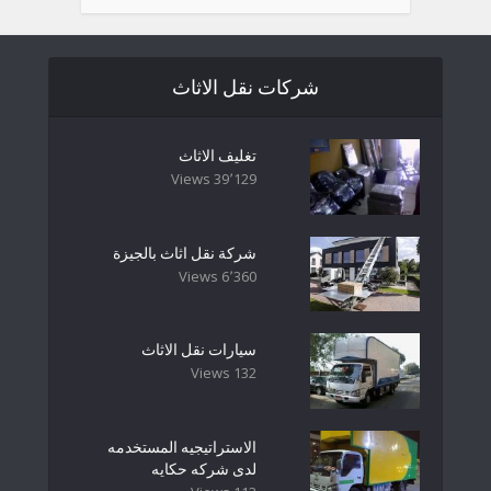
شركات نقل الاثاث
تغليف الاثاث
39٬129 Views
شركة نقل اثاث بالجيزة
6٬360 Views
سيارات نقل الاثاث
132 Views
الاستراتيجيه المستخدمه
لدى شركه حكايه